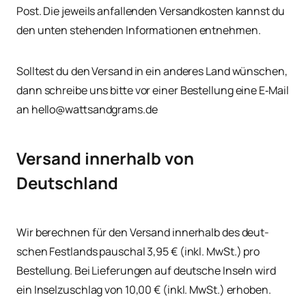
Post. Die jeweils anfal­len­den Ver­sand­kos­ten kannst du
den unten ste­hen­den Infor­ma­tio­nen entnehmen.
Soll­test du den Ver­sand in ein ande­res Land wün­schen,
dann schrei­be uns bit­te vor einer Bestel­lung eine E‑Mail
an hello@wattsandgrams.de
Versand innerhalb von
Deutschland
Wir berech­nen für den Ver­sand inner­halb des deut­
schen Fest­lands pau­schal 3,95 € (inkl. MwSt.) pro
Bestel­lung. Bei Lie­fe­run­gen auf deut­sche Inseln wird
ein Insel­zu­schlag von 10,00 € (inkl. MwSt.) erhoben.