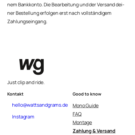
nem Bank­kon­to. Die Bear­bei­tung und der Ver­sand dei­
ner Bestel­lung erfol­gen erst nach voll­stän­di­gem
Zahlungseingang.
Just clip and ride.
Kontakt
Good to know
hello@wattsandgrams.de
Mono Guide
FAQ
Instagram
Montage
Zahlung & Versand