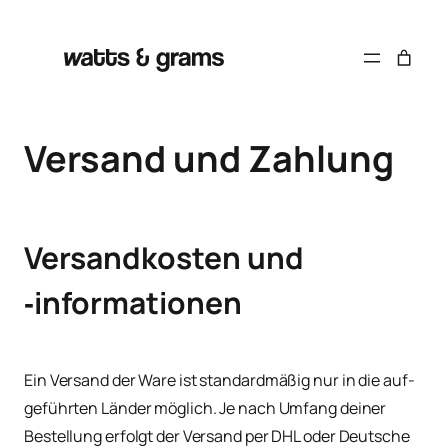
Zum
Inhalt
springen
Versand und Zahlung
Versandkosten und
‑informationen
Ein Ver­sand der Ware ist stan­dard­mä­ßig nur in die auf­
ge­führ­ten Län­der mög­lich. Je nach Umfang dei­ner
Bestel­lung erfolgt der Ver­sand per DHL oder Deut­sche