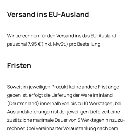
Versand ins EU-Ausland
Wir berech­nen für den Ver­sand ins das EU-Aus­land
pau­schal 7,95 € (inkl. MwSt.) pro Bestellung.
Fristen
Soweit im jewei­li­gen Pro­dukt kei­ne ande­re Frist ange­
ge­ben ist, erfolgt die Lie­fe­rung der Ware im Inland
(Deutsch­land) inner­halb von bis zu 10 Werk­ta­gen; bei
Aus­lands­lie­fe­run­gen ist der jewei­li­gen Lie­fer­zeit eine
zusätz­li­che maxi­ma­le Dau­er von 5 Werk­ta­gen hin­zu­zu­
rech­nen (bei ver­ein­bar­ter Vor­aus­zah­lung nach dem