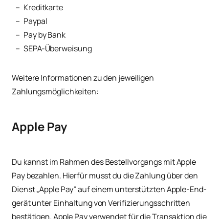
Kre­dit­kar­te
Pay­pal
Pay by Bank
SEPA-Über­wei­sung
Wei­te­re Infor­ma­tio­nen zu den jewei­li­gen
Zahlungsmöglichkeiten:
Apple Pay
Du kannst im Rah­men des Bestell­vor­gangs mit Apple
Pay bezah­len. Hier­für musst du die Zah­lung über den
Dienst „Apple Pay“ auf einem unter­stütz­ten Apple-End­
ge­rät unter Ein­hal­tung von Veri­fi­zie­rungs­schrit­ten
bestä­ti­gen. Apple Pay ver­wen­det für die Trans­ak­ti­on die