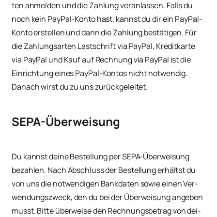
ten anmel­den und die Zah­lung ver­an­las­sen. Falls du
noch kein Pay­Pal-Kon­to hast, kannst du dir ein Pay­Pal-
Kon­to erstel­len und dann die Zah­lung bestä­ti­gen. Für
die Zah­lungs­ar­ten Last­schrift via Pay­Pal, Kre­dit­kar­te
via Pay­Pal und Kauf auf Rech­nung via Pay­Pal ist die
Ein­rich­tung eines Pay­Pal-Kon­tos nicht not­wen­dig.
Danach wirst du zu uns zurückgeleitet.
SEPA-Überweisung
Du kannst dei­ne Bestel­lung per SEPA-Über­wei­sung
bezah­len. Nach Abschluss der Bestel­lung erhältst du
von uns die not­wen­di­gen Bank­da­ten sowie einen Ver­
wen­dungs­zweck, den du bei der Über­wei­sung ange­ben
musst. Bit­te über­wei­se den Rech­nungs­be­trag von dei­