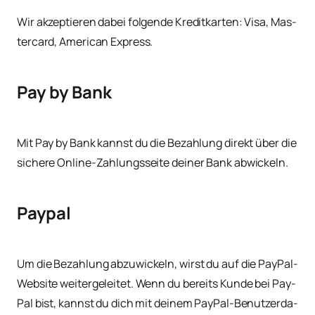
Wir akzep­tie­ren dabei fol­gen­de Kre­dit­kar­ten: Visa, Mas­
ter­card, Ame­ri­can Express.
Pay by Bank
Mit Pay by Bank kannst du die Bezah­lung direkt über die
siche­re Online-Zah­lungs­sei­te dei­ner Bank abwickeln.
Paypal
Um die Bezah­lung abzu­wi­ckeln, wirst du auf die Pay­Pal-
Web­site wei­ter­ge­lei­tet. Wenn du bereits Kun­de bei Pay­
Pal bist, kannst du dich mit dei­nem Pay­Pal-Benut­zer­da­