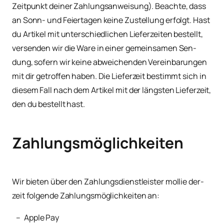
Zeit­punkt dei­ner Zah­lungs­an­wei­sung). Beach­te, dass
an Sonn- und Fei­er­ta­gen kei­ne Zustel­lung erfolgt. Hast
du Arti­kel mit unter­schied­li­chen Lie­fer­zei­ten bestellt,
ver­sen­den wir die Ware in einer gemein­sa­men Sen­
dung, sofern wir kei­ne abwei­chen­den Ver­ein­ba­run­gen
mit dir getrof­fen haben. Die Lie­fer­zeit bestimmt sich in
die­sem Fall nach dem Arti­kel mit der längs­ten Lie­fer­zeit,
den du bestellt hast.
Zahlungsmöglichkeiten
Wir bie­ten über den Zah­lungs­dienst­leis­ter mol­lie der­
zeit fol­gen­de Zah­lungs­mög­lich­kei­ten an:
Apple Pay