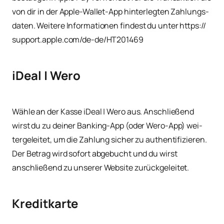
von dir in der Apple-Wal­let-App hin­ter­leg­ten Zah­lungs­
da­ten. Wei­te­re Infor­ma­tio­nen fin­dest du unter https://​
sup​port​.apple​.com/​d​e​-​d​e​/​H​T​2​0​1​469
iDeal | Wero
Wäh­le an der Kas­se iDe­al | Wero aus. Anschlie­ßend
wirst du zu dei­ner Ban­king-App (oder Wero-App) wei­
ter­ge­lei­tet, um die Zah­lung sicher zu authen­ti­fi­zie­ren.
Der Betrag wird sofort abge­bucht und du wirst
anschlie­ßend zu unse­rer Web­site zurückgeleitet.
Kreditkarte