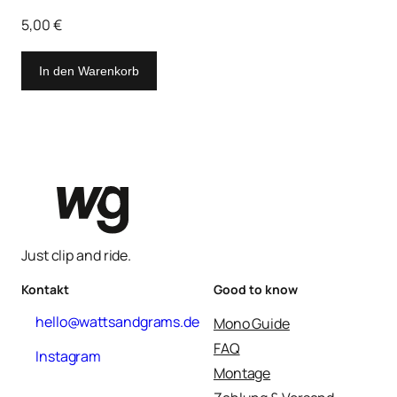
5,00
€
In den Warenkorb
Just clip and ride.
Kontakt
Good to know
hello@wattsandgrams.de
Mono Guide
FAQ
Instagram
Montage